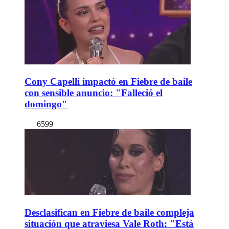
Cony Capelli impactó en Fiebre de baile
con sensible anuncio: "Falleció el
domingo"
6599
Desclasifican en Fiebre de baile compleja
situación que atraviesa Vale Roth: "Está