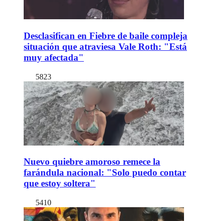
Desclasifican en Fiebre de baile compleja
situación que atraviesa Vale Roth: "Está
muy afectada"
5823
Nuevo quiebre amoroso remece la
farándula nacional: "Solo puedo contar
que estoy soltera"
5410