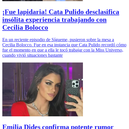
¡Fue lapidaria! Cata Pulido desclasifica
insólita experiencia trabajando con
Cecilia Bolocco
En un reciente episodio de Sígueme, pusieron sobre la mesa a
Cecilia Bolocco. Fue en esa instancia que Cata Pulido recordó cómo
fue el momento en que a ella le tocó trabajar con la Miss Universo,
cuando vivió situaciones bastante
Emilia Dides confirma potente rumor