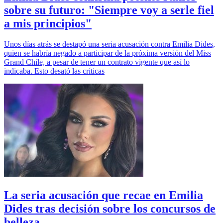
sobre su futuro: "Siempre voy a serle fiel
a mis principios"
Unos días atrás se destapó una seria acusación contra Emilia Dides,
quien se habría negado a participar de la próxima versión del Miss
Grand Chile, a pesar de tener un contrato vigente que así lo
indicaba. Esto desató las críticas
La seria acusación que recae en Emilia
Dides tras decisión sobre los concursos de
belleza