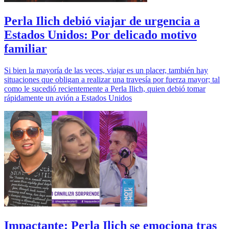
Perla Ilich debió viajar de urgencia a
Estados Unidos: Por delicado motivo
familiar
Si bien la mayoría de las veces, viajar es un placer, también hay
situaciones que obligan a realizar una travesía por fuerza mayor; tal
como le sucedió recientemente a Perla Ilich, quien debió tomar
rápidamente un avión a Estados Unidos
Impactante: Perla Ilich se emociona tras