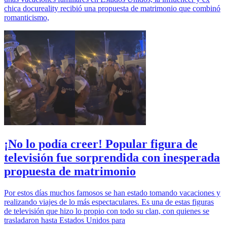
chica docureality recibió una propuesta de matrimonio que combinó
romanticismo,
¡No lo podía creer! Popular figura de
televisión fue sorprendida con inesperada
propuesta de matrimonio
Por estos días muchos famosos se han estado tomando vacaciones y
realizando viajes de lo más espectaculares. Es una de estas figuras
de televisión que hizo lo propio con todo su clan, con quienes se
trasladaron hasta Estados Unidos para