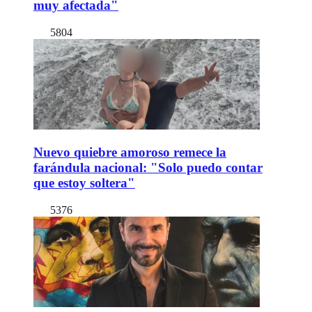
muy afectada"
5804
Nuevo quiebre amoroso remece la
farándula nacional: "Solo puedo contar
que estoy soltera"
5376