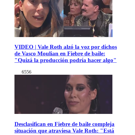
VIDEO | Vale Roth alzó la voz por dichos
de Vasco Moulian en Fiebre de baile:
"Quizá la producción podría hacer algo"
6556
Desclasifican en Fiebre de baile compleja
situación que atraviesa Vale Roth: "Está