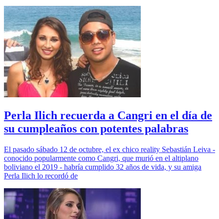
Perla Ilich recuerda a Cangri en el día de
su cumpleaños con potentes palabras
El pasado sábado 12 de octubre, el ex chico reality Sebastián Leiva -
conocido popularmente como Cangri, que murió en el altiplano
boliviano el 2019 - habría cumplido 32 años de vida, y su amiga
Perla Ilich lo recordó de