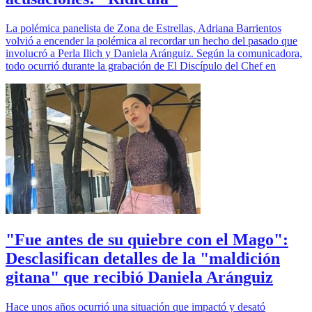
La polémica panelista de Zona de Estrellas, Adriana Barrientos
volvió a encender la polémica al recordar un hecho del pasado que
involucró a Perla Ilich y Daniela Aránguiz. Según la comunicadora,
todo ocurrió durante la grabación de El Discípulo del Chef en
"Fue antes de su quiebre con el Mago":
Desclasifican detalles de la "maldición
gitana" que recibió Daniela Aránguiz
Hace unos años ocurrió una situación que impactó y desató