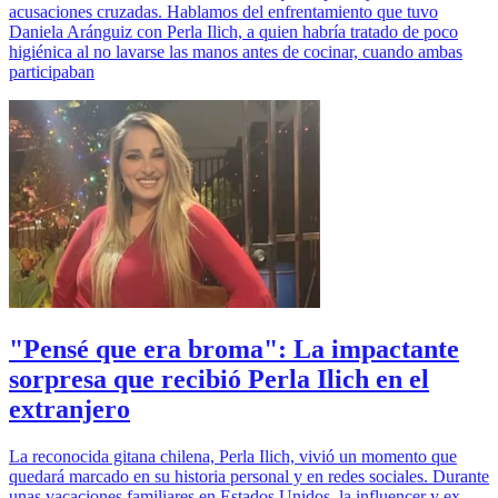
acusaciones cruzadas. Hablamos del enfrentamiento que tuvo
Daniela Aránguiz con Perla Ilich, a quien habría tratado de poco
higiénica al no lavarse las manos antes de cocinar, cuando ambas
participaban
"Pensé que era broma": La impactante
sorpresa que recibió Perla Ilich en el
extranjero
La reconocida gitana chilena, Perla Ilich, vivió un momento que
quedará marcado en su historia personal y en redes sociales. Durante
unas vacaciones familiares en Estados Unidos, la influencer y ex