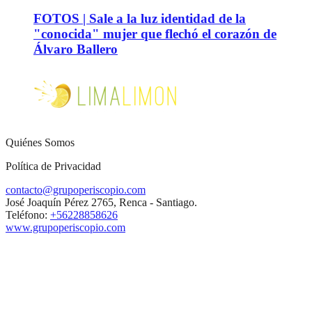
FOTOS | Sale a la luz identidad de la
"conocida" mujer que flechó el corazón de
Álvaro Ballero
Quiénes Somos
Política de Privacidad
contacto@grupoperiscopio.com
José Joaquín Pérez 2765, Renca - Santiago.
Teléfono:
+56228858626
www.grupoperiscopio.com