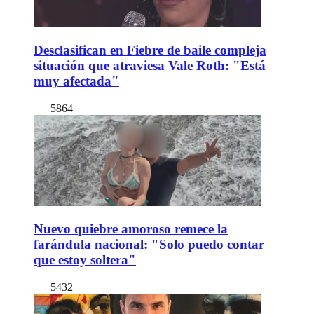
Desclasifican en Fiebre de baile compleja
situación que atraviesa Vale Roth: "Está
muy afectada"
5864
Nuevo quiebre amoroso remece la
farándula nacional: "Solo puedo contar
que estoy soltera"
5432