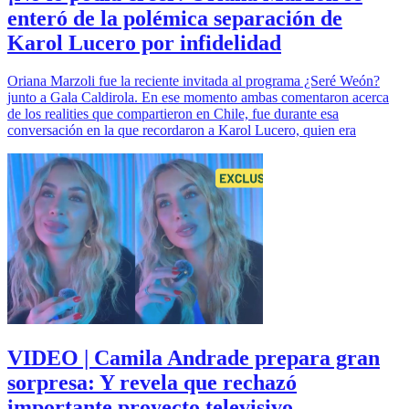
enteró de la polémica separación de
Karol Lucero por infidelidad
Oriana Marzoli fue la reciente invitada al programa ¿Seré Weón?
junto a Gala Caldirola. En ese momento ambas comentaron acerca
de los realities que compartieron en Chile, fue durante esa
conversación en la que recordaron a Karol Lucero, quien era
VIDEO | Camila Andrade prepara gran
sorpresa: Y revela que rechazó
importante proyecto televisivo