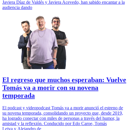
Javiera Díaz de Valdés y Javiera Acevedo, han sabido encantar a la
audiencia dando
El regreso que muchos esperaban: Vuelve
Tomás va a morir con su novena
temporada
El podcast y videopodcast Tomás va a morir anunció el estreno de
su novena temporada, consolidando un proyecto que, desde 2019,
ha logrado conectar con miles de personas a través del humor, la
amistad y la reflexión. Conducido por Edo Caroe, Tomás
Leiva y Alejandro de