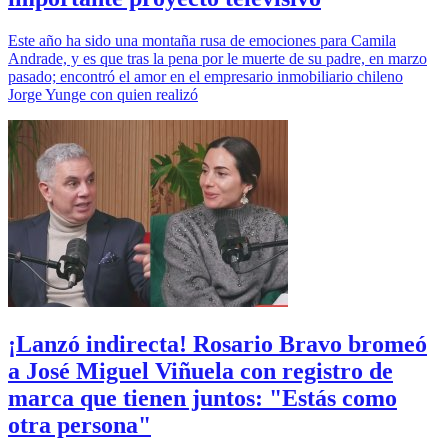
Este año ha sido una montaña rusa de emociones para Camila
Andrade, y es que tras la pena por le muerte de su padre, en marzo
pasado; encontró el amor en el empresario inmobiliario chileno
Jorge Yunge con quien realizó
¡Lanzó indirecta! Rosario Bravo bromeó
a José Miguel Viñuela con registro de
marca que tienen juntos: "Estás como
otra persona"