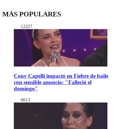
MÁS POPULARES
12227
Cony Capelli impactó en Fiebre de baile
con sensible anuncio: "Falleció el
domingo"
6613