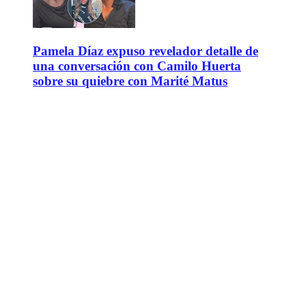
Pamela Díaz expuso revelador detalle de
una conversación con Camilo Huerta
sobre su quiebre con Marité Matus