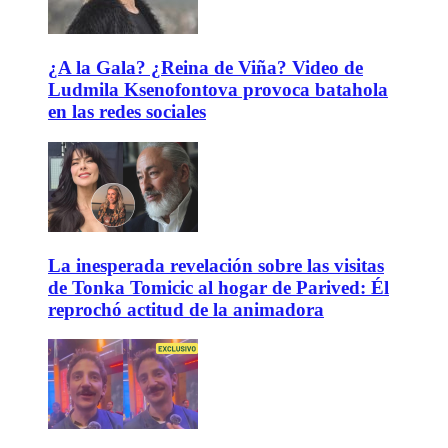
¿A la Gala? ¿Reina de Viña? Video de
Ludmila Ksenofontova provoca batahola
en las redes sociales
La inesperada revelación sobre las visitas
de Tonka Tomicic al hogar de Parived: Él
reprochó actitud de la animadora