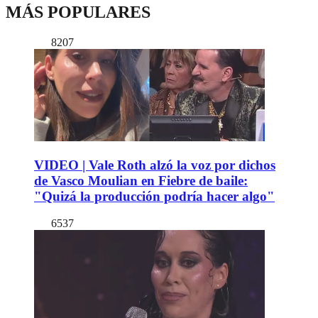
MÁS POPULARES
8207
VIDEO | Vale Roth alzó la voz por dichos
de Vasco Moulian en Fiebre de baile:
"Quizá la producción podría hacer algo"
6537