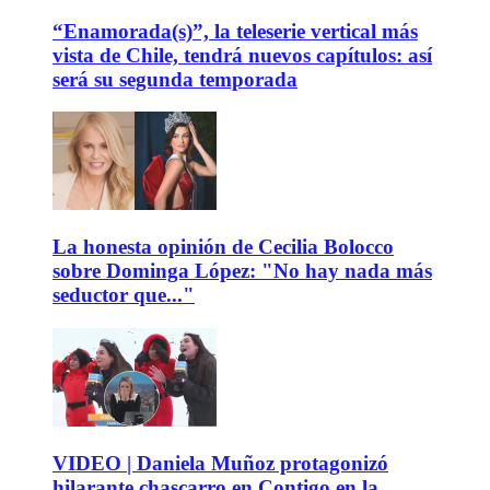
“Enamorada(s)”, la teleserie vertical más
vista de Chile, tendrá nuevos capítulos: así
será su segunda temporada
La honesta opinión de Cecilia Bolocco
sobre Dominga López: "No hay nada más
seductor que..."
VIDEO | Daniela Muñoz protagonizó
hilarante chascarro en Contigo en la