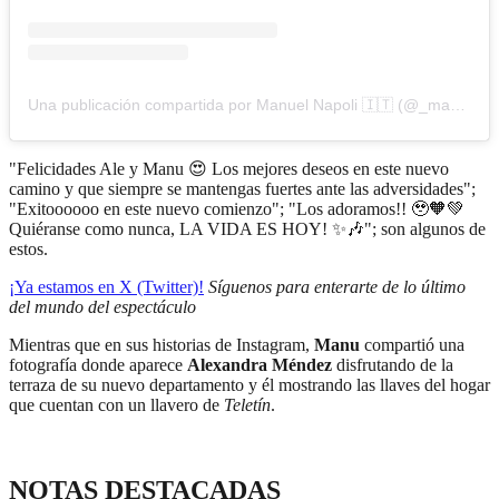
Una publicación compartida por Manuel Napoli 🇮🇹 (@_manuelnapoli)
"Felicidades Ale y Manu 😍 Los mejores deseos en este nuevo
camino y que siempre se mantengas fuertes ante las adversidades";
"Exitoooooo en este nuevo comienzo"; "Los adoramos!! 🥹🧡💚
Quiéranse como nunca, LA VIDA ES HOY! ✨🎶"; son algunos de
estos.
¡Ya estamos en X (Twitter)!
Síguenos para enterarte de lo último
del mundo del espectáculo
Mientras que en sus historias de Instagram,
Manu
compartió una
fotografía donde aparece
Alexandra Méndez
disfrutando de la
terraza de su nuevo departamento y él mostrando las llaves del hogar
que cuentan con un llavero de
Teletín
.
NOTAS DESTACADAS