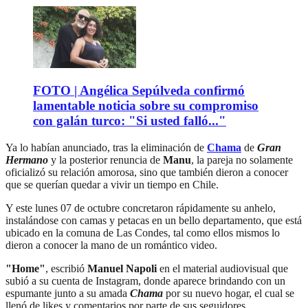
FOTO | Angélica Sepúlveda confirmó
lamentable noticia sobre su compromiso
con galán turco: "Si usted falló..."
Ya lo habían anunciado, tras la eliminación de
Chama
de
Gran
Hermano
y la posterior renuncia de
Manu
, la pareja no solamente
oficializó su relación amorosa, sino que también dieron a conocer
que se querían quedar a vivir un tiempo en Chile.
Y este lunes 07 de octubre concretaron rápidamente su anhelo,
instalándose con camas y petacas en un bello departamento, que está
ubicado en la comuna de Las Condes, tal como ellos mismos lo
dieron a conocer la mano de un romántico video.
"Home"
, escribió
Manuel Napoli
en el material audiovisual que
subió a su cuenta de Instagram, donde aparece brindando con un
espumante junto a su amada
Chama
por su nuevo hogar, el cual se
llenó de likes y comentarios por parte de sus seguidores.