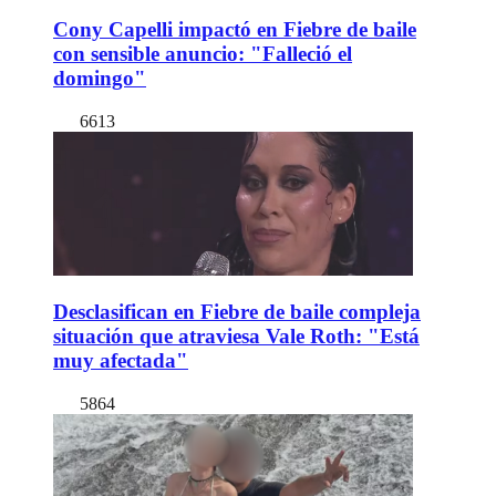
Cony Capelli impactó en Fiebre de baile
con sensible anuncio: "Falleció el
domingo"
6613
Desclasifican en Fiebre de baile compleja
situación que atraviesa Vale Roth: "Está
muy afectada"
5864