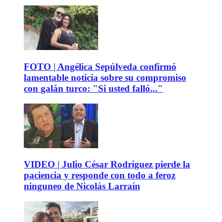
FOTO | Angélica Sepúlveda confirmó
lamentable noticia sobre su compromiso
con galán turco: "Si usted falló..."
VIDEO | Julio César Rodríguez pierde la
paciencia y responde con todo a feroz
ninguneo de Nicolás Larraín