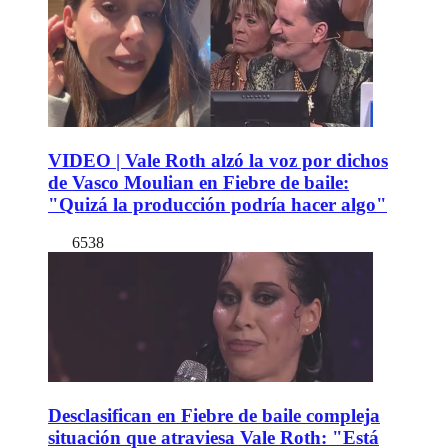
VIDEO | Vale Roth alzó la voz por dichos
de Vasco Moulian en Fiebre de baile:
"Quizá la producción podría hacer algo"
6538
Desclasifican en Fiebre de baile compleja
situación que atraviesa Vale Roth: "Está