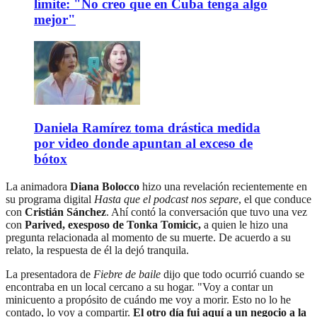
límite: "No creo que en Cuba tenga algo
mejor"
Daniela Ramírez toma drástica medida
por video donde apuntan al exceso de
bótox
La animadora
Diana Bolocco
hizo una revelación recientemente en
su programa digital
Hasta que el podcast nos separe
, el que conduce
con
Cristián Sánchez
. Ahí contó la conversación que tuvo una vez
con
Parived, exesposo de Tonka Tomicic,
a quien le hizo una
pregunta relacionada al momento de su muerte. De acuerdo a su
relato, la respuesta de él la dejó tranquila.
La presentadora de
Fiebre de baile
dijo que todo ocurrió cuando se
encontraba en un local cercano a su hogar. "Voy a contar un
minicuento a propósito de cuándo me voy a morir. Esto no lo he
contado, lo voy a compartir.
El otro día fui aquí a un negocio a la