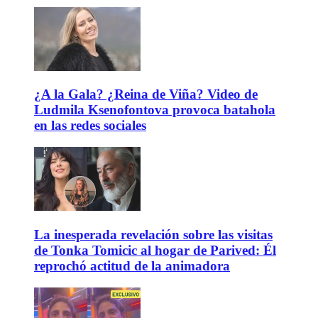
¿A la Gala? ¿Reina de Viña? Video de
Ludmila Ksenofontova provoca batahola
en las redes sociales
La inesperada revelación sobre las visitas
de Tonka Tomicic al hogar de Parived: Él
reprochó actitud de la animadora