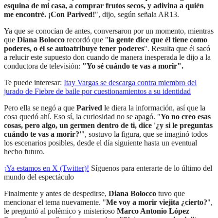
esquina de mi casa, a comprar frutos secos, y adivina a quién
me encontré. ¡Con Parived!
", dijo, según señala AR13.
Ya que se conocían de antes, conversaron por un momento, mientras
que
Diana Bolocco
recordó que "
la gente dice que él tiene como
poderes, o él se autoatribuye tener poderes
". Resulta que él sacó
a relucir este supuesto don cuando de manera inesperada le dijo a la
conductora de televisión:
"Yo sé cuándo te vas a morir".
Te puede interesar:
Itay Vargas se descarga contra miembro del
jurado de Fiebre de baile por cuestionamientos a su identidad
Pero ella se negó a que
Parived
le diera la información, así que la
cosa quedó ahí. Eso sí, la curiosidad no se apagó. "
Yo no creo esas
cosas, pero algo, un germen dentro de ti, dice '¿y si le preguntas
cuándo te vas a morir?'
", sostuvo la figura, que se imaginó todos
los escenarios posibles, desde el día siguiente hasta un eventual
hecho futuro.
¡Ya estamos en X (Twitter)!
Síguenos para enterarte de lo último del
mundo del espectáculo
Finalmente y antes de despedirse,
Diana Bolocco
tuvo que
mencionar el tema nuevamente. "
Me voy a morir viejita ¿cierto?
",
le preguntó al polémico y misterioso
Marco Antonio López