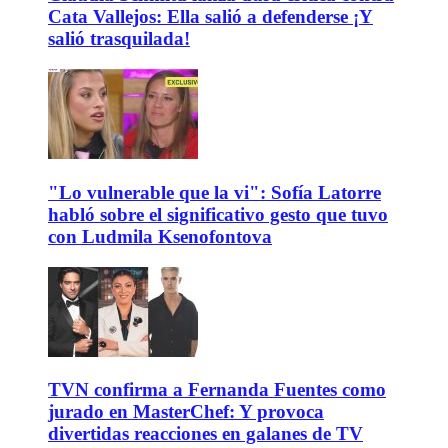
Cata Vallejos: Ella salió a defenderse ¡Y
salió trasquilada!
"Lo vulnerable que la vi": Sofía Latorre
habló sobre el significativo gesto que tuvo
con Ludmila Ksenofontova
TVN confirma a Fernanda Fuentes como
jurado en MasterChef: Y provoca
divertidas reacciones en galanes de TV