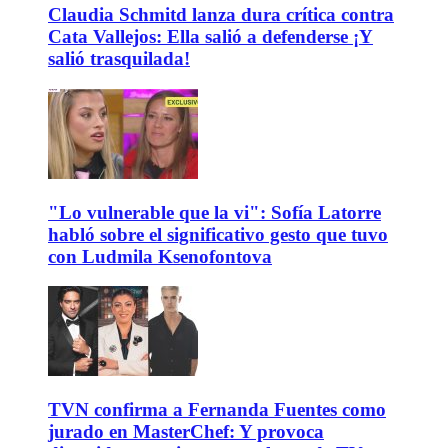
Claudia Schmitd lanza dura crítica contra
Cata Vallejos: Ella salió a defenderse ¡Y
salió trasquilada!
"Lo vulnerable que la vi": Sofía Latorre
habló sobre el significativo gesto que tuvo
con Ludmila Ksenofontova
TVN confirma a Fernanda Fuentes como
jurado en MasterChef: Y provoca