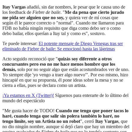
Itay Vargas
añadió, sin dar nombres, le pesar que le causa uno de
los feedback de
Fiebre de baile
. "
Me da pena que cierto jurado
me pida ser alguien que no soy,
y quiera ver de mí cosas que
según él le parece correcto o "normal". Cuando me llamaron para
FDB no había ningún requisito que diga como debo ser o como
debo bailar, ellos querían a Itay tal y como es", sostuvo.
Te puede interesar:
El potente mensaje de Diego Venegas tras ser
eliminado de Fiebre de baile: Se emocionó hasta las lágrimas
Acto seguido reconoció que "
quizás soy diferente a otros
concursantes pero eso no me hace menos hombre que los
demás,
solo por no seguir algo que están acostumbrados ver de uno.
Yo siempre dije 'yo vengo a traer algo nuevo'". Por eso mismo, hizo
hincapié en que su propuesta, él pone ideas sobre la mesa y no se
cierra a ellas, pues se declara como un artista.
¡Ya estamos en X (Twitter)!
Síguenos para enterarte de lo último del
mundo del espectáculo
"Me gusta hacer de TODO!
Cuando me tengo que poner tacos lo
haré, cuando tenga que salir sin polera también lo haré, no
tengo límite, soy un Artista no un robot
", cerró
Itay Vargas
, que
no dio ningún nombre, aunque sí dejó claro que hay un miembro del
equipo evaluador de
Fiebre de baile
que no lo tendría contento con