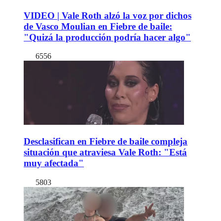
VIDEO | Vale Roth alzó la voz por dichos
de Vasco Moulian en Fiebre de baile:
"Quizá la producción podría hacer algo"
6556
Desclasifican en Fiebre de baile compleja
situación que atraviesa Vale Roth: "Está
muy afectada"
5803