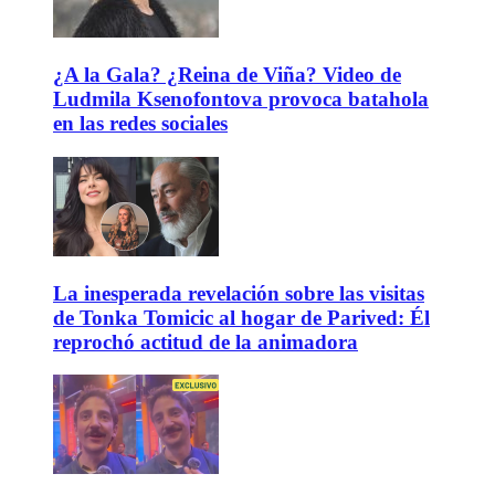
¿A la Gala? ¿Reina de Viña? Video de
Ludmila Ksenofontova provoca batahola
en las redes sociales
La inesperada revelación sobre las visitas
de Tonka Tomicic al hogar de Parived: Él
reprochó actitud de la animadora