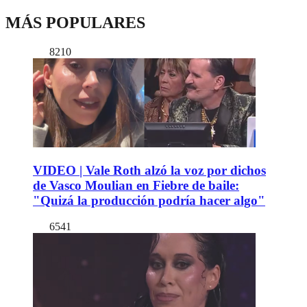
MÁS POPULARES
8210
VIDEO | Vale Roth alzó la voz por dichos
de Vasco Moulian en Fiebre de baile:
"Quizá la producción podría hacer algo"
6541