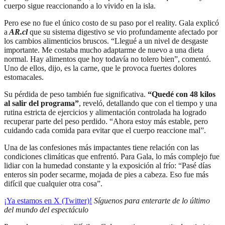
cuerpo sigue reaccionando a lo vivido en la isla.
Pero ese no fue el único costo de su paso por el reality. Gala explicó
a
AR.cl
que su sistema digestivo se vio profundamente afectado por
los cambios alimenticios bruscos. “Llegué a un nivel de desgaste
importante. Me costaba mucho adaptarme de nuevo a una dieta
normal. Hay alimentos que hoy todavía no tolero bien”, comentó.
Uno de ellos, dijo, es la carne, que le provoca fuertes dolores
estomacales.
Su pérdida de peso también fue significativa.
“Quedé con 48 kilos
al salir del programa”
, reveló, detallando que con el tiempo y una
rutina estricta de ejercicios y alimentación controlada ha logrado
recuperar parte del peso perdido. “Ahora estoy más estable, pero
cuidando cada comida para evitar que el cuerpo reaccione mal”.
Una de las confesiones más impactantes tiene relación con las
condiciones climáticas que enfrentó. Para Gala, lo más complejo fue
lidiar con la humedad constante y la exposición al frío: “Pasé días
enteros sin poder secarme, mojada de pies a cabeza. Eso fue más
difícil que cualquier otra cosa”.
¡Ya estamos en X (Twitter)!
Síguenos para enterarte de lo último
del mundo del espectáculo