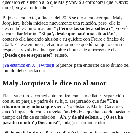
quedaron en silencio a lo que Maly volvió a corroborar que "Obvio
que sí, voy a morir soltera".
Bajo ese contexto, a finales del 2025 se dio a conocer que, Maly
Jorquiera, había iniciado nuevamente una relación, pero, ella lo
desmintió esa información.
"¿Pero estás soltera-soltera?"
, volvió
a consultar Martín.
"Sí po’, desde que pasó una situación"
,
contestó ella haciendo alusión a su quiebre con Freire a finales de
2024. En ese entonces, el animador no se quedó tranquilo con su
respuesta y volvió a indagar sobre el presente amoroso de ella.
¿Desde que te separaste?
, reiteró.
¡Ya estamos en X (Twitter)!
Síguenos para enterarte de lo último del
mundo del espectáculo.
Maly Jorquiera le dice no al amor
Fiel a su estilo la comediante ironizó con su mediática separación
con su ex pareja y padre de su hijo, asegurando que fue "
Una
situación muy íntima que viví"
. No obstante, Martín Cárcamo,
quedó impactado con su revelación debido a que ha pasado bastante
tiempo del fin de su relación. "
Ah, y de ahí soltera... ¿O sea ha
pasado cuánto? ¿Dos años?
", indagó el comunicador.
"
Sí, tengo telas de arañas
", confirmó ella entre risas en alusión a su