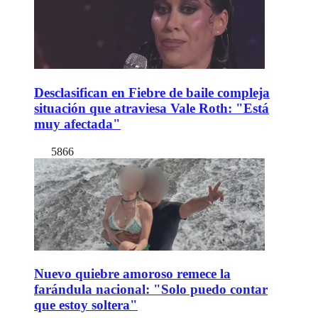
Desclasifican en Fiebre de baile compleja
situación que atraviesa Vale Roth: "Está
muy afectada"
5866
Nuevo quiebre amoroso remece la
farándula nacional: "Solo puedo contar
que estoy soltera"