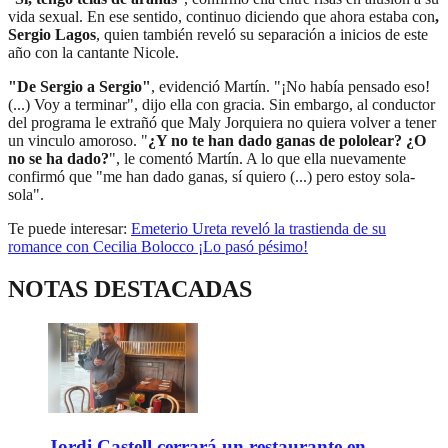
vida sexual. En ese sentido, continuo diciendo que ahora estaba con
,
Sergio Lagos
, quien también reveló su separación a inicios de este
año con la cantante Nicole.
"De Sergio a Sergio"
, evidenció Martín. "¡No había pensado eso!
(...) Voy a terminar", dijo ella con gracia. Sin embargo, al conductor
del programa le extrañó que Maly Jorquiera no quiera volver a tener
un vinculo amoroso. "
¿Y no te han dado ganas de pololear? ¿O
no se ha dado?
", le comentó Martín. A lo que ella nuevamente
confirmó que "me han dado ganas, sí quiero (...) pero estoy sola-
sola".
Te puede interesar:
Emeterio Ureta reveló la trastienda de su
romance con Cecilia Bolocco ¡Lo pasó pésimo!
NOTAS DESTACADAS
Jordi Castell cerrará un restaurante en