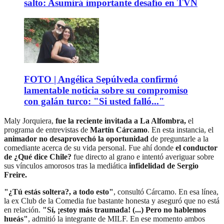
salto: Asumirá importante desafío en TVN
FOTO | Angélica Sepúlveda confirmó
lamentable noticia sobre su compromiso
con galán turco: "Si usted falló..."
Maly Jorquiera,
fue la reciente invitada a La Alfombra,
el
programa de entrevistas de
Martín Cárcamo
. En esta instancia, el
animador no desaprovechó la oportunidad
de preguntarle a la
comediante acerca de su vida personal. Fue ahí donde
el conductor
de ¿Qué dice Chile?
fue directo al grano e intentó averiguar sobre
sus vínculos amorosos tras la mediática
infidelidad de Sergio
Freire.
"¿Tú estás soltera?, a todo esto"
, consultó Cárcamo. En esa línea,
la ex Club de la Comedia fue bastante honesta y aseguró que no está
en relación.
"Sí, ¡estoy más traumada! (...) Pero no hablemos
hueás"
, admitió la integrante de MILF. En ese momento ambos