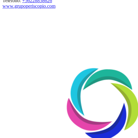
Teléfono:
+56228858626
www.grupoperiscopio.com