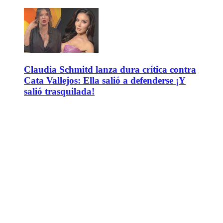
Claudia Schmitd lanza dura crítica contra
Cata Vallejos: Ella salió a defenderse ¡Y
salió trasquilada!