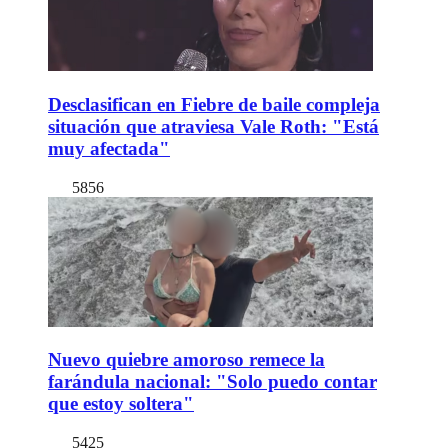
Desclasifican en Fiebre de baile compleja
situación que atraviesa Vale Roth: "Está
muy afectada"
5856
Nuevo quiebre amoroso remece la
farándula nacional: "Solo puedo contar
que estoy soltera"
5425