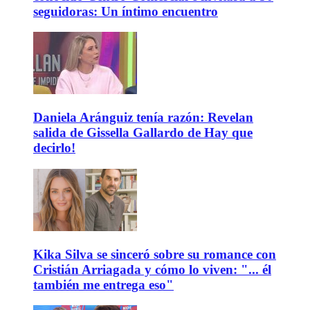
seguidoras: Un íntimo encuentro
Daniela Aránguiz tenía razón: Revelan
salida de Gissella Gallardo de Hay que
decirlo!
Kika Silva se sinceró sobre su romance con
Cristián Arriagada y cómo lo viven: "... él
también me entrega eso"