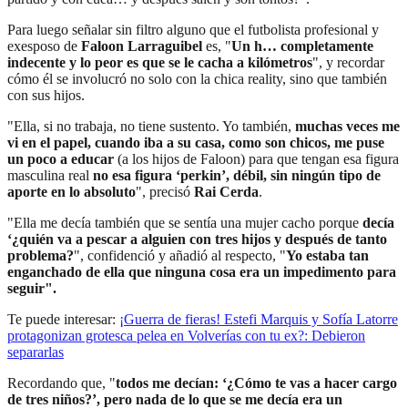
Para luego señalar sin filtro alguno que el futbolista profesional y
exesposo de
Faloon Larraguibel
es, "
Un h… completamente
indecente y lo peor es que se le cacha a kilómetros
", y recordar
cómo él se involucró no solo con la chica reality, sino que también
con sus hijos.
"Ella, si no trabaja, no tiene sustento. Yo también,
muchas veces me
vi en el papel, cuando iba a su casa, como son chicos, me puse
un poco a educar
(a los hijos de Faloon) para que tengan esa figura
masculina real
no esa figura ‘perkin’, débil, sin ningún tipo de
aporte en lo absoluto
", precisó
Rai Cerda
.
"Ella me decía también que se sentía una mujer cacho porque
decía
‘¿quién va a pescar a alguien con tres hijos y después de tanto
problema?
", confidenció y añadió al respecto, "
Yo estaba tan
enganchado de ella que ninguna cosa era un impedimento para
seguir".
Te puede interesar:
¡Guerra de fieras! Estefi Marquis y Sofía Latorre
protagonizan grotesca pelea en Volverías con tu ex?: Debieron
separarlas
Recordando que, "
todos me decían: ‘¿Cómo te vas a hacer cargo
de tres niños?’, pero nada de lo que se me decía era un