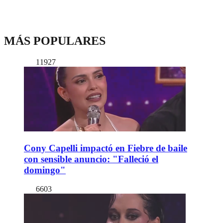
MÁS POPULARES
11927
Cony Capelli impactó en Fiebre de baile
con sensible anuncio: "Falleció el
domingo"
6603