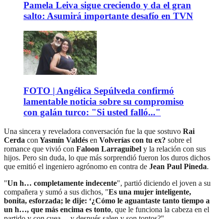
Pamela Leiva sigue creciendo y da el gran
salto: Asumirá importante desafío en TVN
FOTO | Angélica Sepúlveda confirmó
lamentable noticia sobre su compromiso
con galán turco: "Si usted falló..."
Una sincera y reveladora conversación fue la que sostuvo
Rai
Cerda
con
Yasmín Valdés
en
Volverías con tu ex?
sobre el
romance que vivió con
Faloon Larraguibel
y la relación con sus
hijos. Pero sin duda, lo que más sorprendió fueron los duros dichos
que emitió el ingeniero agrónomo en contra de
Jean Paul Pineda
.
"
Un h… completamente indecente
", partió diciendo el joven a su
compañera y sumó a sus dichos, "
Es una mujer inteligente,
bonita, esforzada; le dije: ‘¿Cómo le aguantaste tanto tiempo a
un h…, que más encima es tonto
, que le funciona la cabeza en el
partido y con cuea… y después salen y son tontos?".