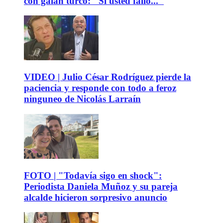
con galán turco: "Si usted falló..."
VIDEO | Julio César Rodríguez pierde la
paciencia y responde con todo a feroz
ninguneo de Nicolás Larraín
FOTO | "Todavía sigo en shock":
Periodista Daniela Muñoz y su pareja
alcalde hicieron sorpresivo anuncio