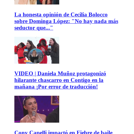
La honesta opinión de Cecilia Bolocco
sobre Dominga López: "No hay nada más
seductor que..."
VIDEO | Daniela Muñoz protagonizó
hilarante chascarro en Contigo en la
mañana ¡Por error de traducción!
Cony Capelli impactó en Fiebre de baile