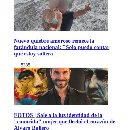
Nuevo quiebre amoroso remece la
farándula nacional: "Solo puedo contar
que estoy soltera"
5385
FOTOS | Sale a la luz identidad de la
"conocida" mujer que flechó el corazón de
Álvaro Ballero