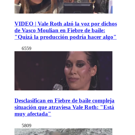
VIDEO | Vale Roth alzó la voz por dichos
de Vasco Moulian en Fiebre de baile:
"Quizá la producción podría hacer algo"
6559
Desclasifican en Fiebre de baile compleja
situación que atraviesa Vale Roth: "Está
muy afectada"
5809