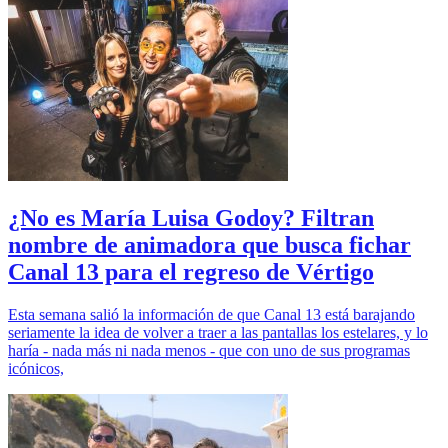
¿No es María Luisa Godoy? Filtran
nombre de animadora que busca fichar
Canal 13 para el regreso de Vértigo
Esta semana salió la información de que Canal 13 está barajando
seriamente la idea de volver a traer a las pantallas los estelares, y lo
haría - nada más ni nada menos - que con uno de sus programas
icónicos,