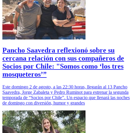
Pancho Saavedra reflexionó sobre su
cercana relación con sus compañeros de
Socios por Chile: "Somos como ‘los tres
mosqueteros’”
Este domingo 2 de agosto, a las 22:30 horas, llegarán al 13 Pancho
Saavedra, Jorge Zabaleta y Pedro Ruminot para estrenar la segunda
temporada de “Socios por Chile”. Un espacio que llenará las noches
de domingo con diversión, humor y grandes