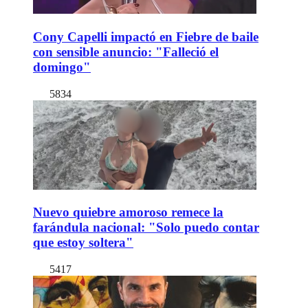
Cony Capelli impactó en Fiebre de baile
con sensible anuncio: "Falleció el
domingo"
5834
Nuevo quiebre amoroso remece la
farándula nacional: "Solo puedo contar
que estoy soltera"
5417