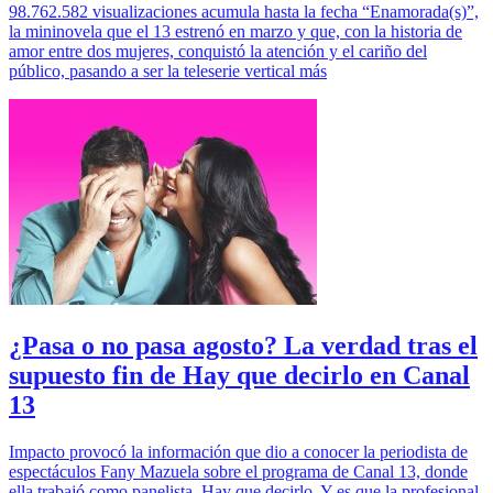
98.762.582 visualizaciones acumula hasta la fecha “Enamorada(s)”,
la mininovela que el 13 estrenó en marzo y que, con la historia de
amor entre dos mujeres, conquistó la atención y el cariño del
público, pasando a ser la teleserie vertical más
¿Pasa o no pasa agosto? La verdad tras el
supuesto fin de Hay que decirlo en Canal
13
Impacto provocó la información que dio a conocer la periodista de
espectáculos Fany Mazuela sobre el programa de Canal 13, donde
ella trabajó como panelista, Hay que decirlo. Y es que la profesional