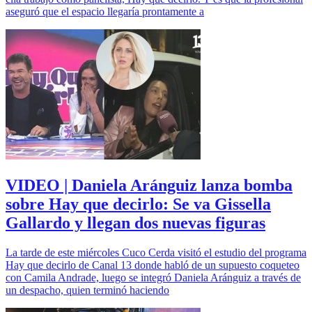
aseguró que el espacio llegaría prontamente a
VIDEO | Daniela Aránguiz lanza bomba
sobre Hay que decirlo: Se va Gissella
Gallardo y llegan dos nuevas figuras
La tarde de este miércoles Cuco Cerda visitó el estudio del programa
Hay que decirlo de Canal 13 donde habló de un supuesto coqueteo
con Camila Andrade, luego se integró Daniela Aránguiz a través de
un despacho, quien terminó haciendo