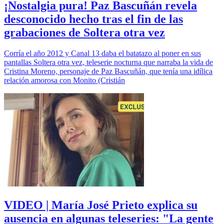
¡Nostalgia pura! Paz Bascuñán revela
desconocido hecho tras el fin de las
grabaciones de Soltera otra vez
Corría el año 2012 y Canal 13 daba el batatazo al poner en sus
pantallas Soltera otra vez, teleserie nocturna que narraba la vida de
Cristina Moreno, personaje de Paz Bascuñán, que tenía una idílica
relación amorosa con Monito (Cristián
VIDEO | María José Prieto explica su
ausencia en algunas teleseries: "La gente